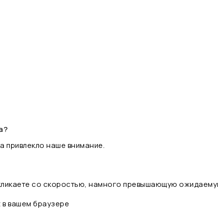
а?
а привлекло наше внимание.
 кликаете со скоростью, намного превышающую ожидаему
t в вашем браузере