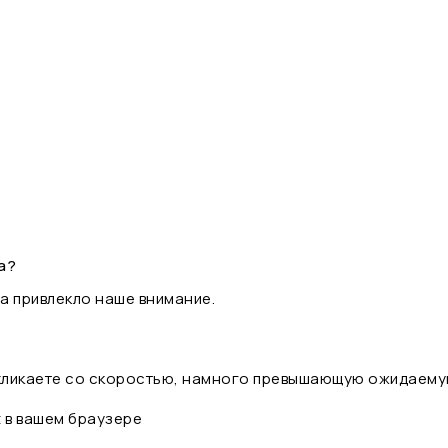
а?
а привлекло наше внимание.
 кликаете со скоростью, намного превышающую ожидаему
t в вашем браузере